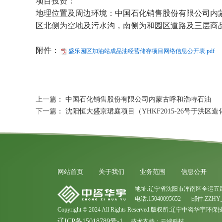
项目投资：
地理位置及周边环境：中国石化销售股份有限公司内
区北侧为空地及污水沟，南侧为和园区道路及三层商品
附件：
盛乐园区加油站成品油经营储存项目网络信息公开表.pdf
上一篇：
中国石化销售股份有限公司内蒙古呼和浩特石油
下一篇：
沈阳恒大盛京珺庭项目（YHKF2015-26号于洪区造
网站首页
关于我们
业务范围
信息公开
地址:辽宁省沈阳市浑南区全运五路
电话:15040095652 邮件:ZZHY_
Copyright © 2024 All Rights Reserved.版权所:辽宁中咨华
辽ICP备15018789号-1
技术支持：
云端科技