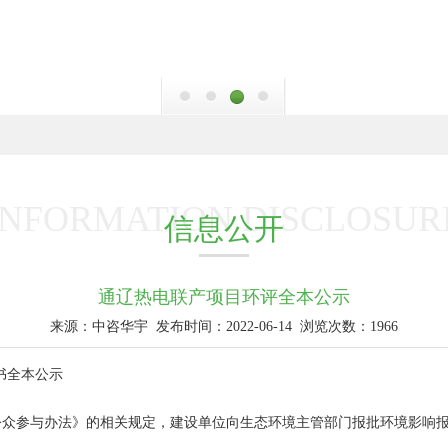
INFORMATION DISCLOSUR
信息公开
通辽热电联产项目环评全本公示
来源：中咨华宇
发布时间：2022-06-14
浏览次数：1966
书全本公示
公众参与办法》的相关规定，建设单位向生态环境主管部门报批环境影响