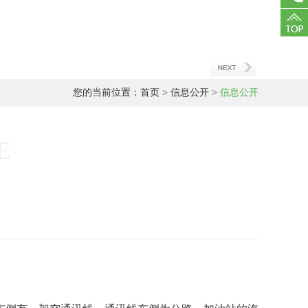
客服
您的当前位置：
首页
>
信息公开
>
信息公开
E