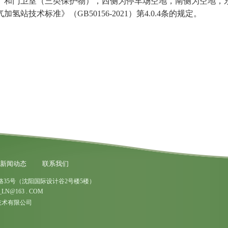
）和门卫室（三类保护物），西侧为停车场空地，南侧为空地，
技术标准》（GB50156-2021）第4.0.4条的规定。
新闻动态
联系我们
35号（沈阳国际设计谷2号楼5楼）
LN@163 . COM
宇环保技术有限公司