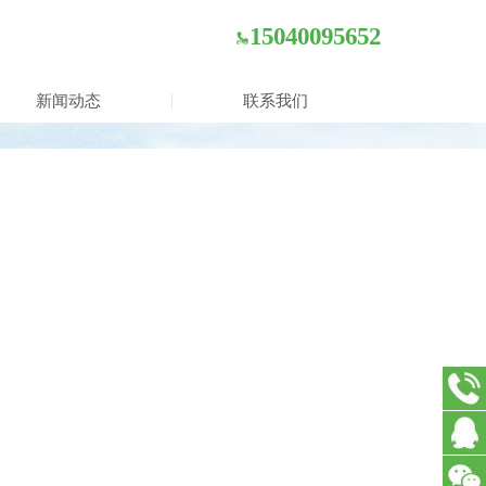
15040095652
新闻动态
联系我们
15040
在线