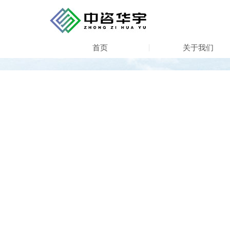
首页
关于我们