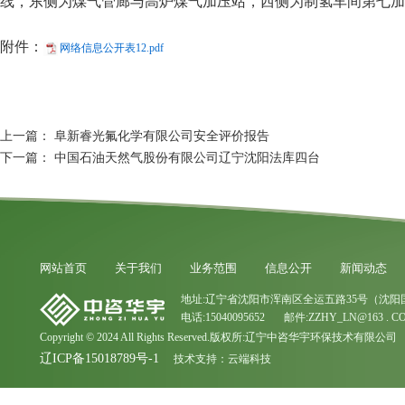
线，东侧为煤气管廊与高炉煤气加压站，西侧为制氢车间第七加
附件：
网络信息公开表12.pdf
上一篇：
阜新睿光氟化学有限公司安全评价报告
下一篇：
中国石油天然气股份有限公司辽宁沈阳法库四台
网站首页
关于我们
业务范围
信息公开
新闻动态
地址:辽宁省沈阳市浑南区全运五路35号（沈阳
电话:15040095652 邮件:ZZHY_LN@163 . C
Copyright © 2024 All Rights Reserved.版权所:辽宁中咨华宇环保技术有限公司
辽ICP备15018789号-1
技术支持：
云端科技