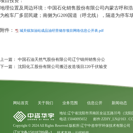
项目投资：
地理位置及周边环境：中国石化销售股份有限公司内蒙古呼和浩
为检车厂多层民建；南侧为G209国道（呼北线），隔道为停车
附件：
城关镇加油站成品油经营储存项目网络信息公开表.pdf
上一篇：
中国石油天然气股份有限公司辽宁锦州销售分公
下一篇：
沈阳化工股份有限公司搬迁改造项目220千伏输变
网站首页
关于我们
业务范围
信息公开
新闻动态
地址:辽宁省沈阳市浑南区全运五路35号（沈阳
电话:15040095652 邮件:ZZHY_LN@163 . C
Copyright © 2024 All Rights Reserved.版权所:辽宁中咨华宇环保技术有限公司
辽ICP备15018789号-1
技术支持：
云端科技