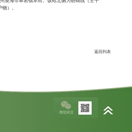
省锦州凌海市翠岩镇本街。该站北侧为朝锦线（主干
护物）。
返回列表